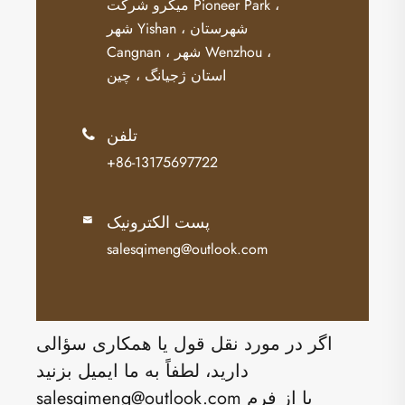
میکرو شرکت Pioneer Park ،
شهر Yishan ، شهرستان
Cangnan ، شهر Wenzhou ،
استان ژجیانگ ، چین
تلفن

+86-13175697722
پست الکترونیک

salesqimeng@outlook.com
اگر در مورد نقل قول یا همکاری سؤالی
دارید، لطفاً به ما ایمیل بزنید
salesqimeng@outlook.com یا از فرم