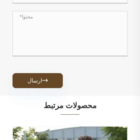
ارسال

محصولات مرتبط