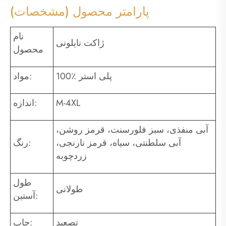
پارامتر محصول (مشخصات)
نام
ژاکت نایلونی
محصول
100٪ پلی استر
مواد:
M-4XL
اندازه:
آبی منفذی، سبز فلورسنت، قرمز روشن،
آبی سلطنتی، سیاه، قرمز نارنجی،
رنگ:
زردچوبه
طول
طولانی
آستین:
تصعید
چاپ: