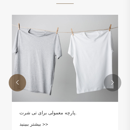


چگونه ژاکت بپوشیم؟
بیشتر ببینید >>