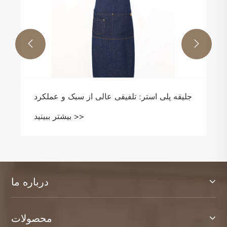


 شرت تی شرت می گویند
جلیقه پلی استر: تلفیقی عال
بیشتر ببینید >>
درباره ما
محصولات