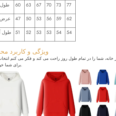
77
73
70
67
63
60
طول 
62
59
56
53
50
47
عرض 
54
54
53
53
52
51
طول آ
ویژگی و کاربرد م
 خانه، شما را در تمام طول روز راحت می کند و فکر می کنم انتخا
برای شما خواهد بود.