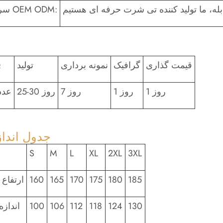
بله، ما تولید کننده تی شرت حرفه ای هستیم
سرویس OEM ODM:
قیمت گذاری
گرافیک
نمونه برداری
تولید
Q
1 روز
1 روز
7 روز
25-30 روز
500 عد
جدول انداز
S
M
L
XL
2XL
3XL
185
180
175
170
165
160
ارتفاع
130
124
118
112
106
100
اندازه