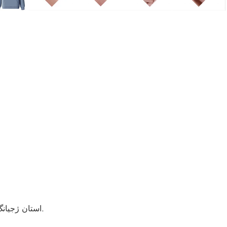
A5 کارخانه ما در شهر Yishan، شهرستان Cangnan، شهر Wenzhou، استان ژجیانگ، چین.