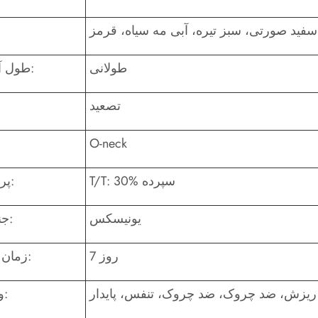
سفید صورتی، سبز تیره، آبی مه سیاه، قرمز
طولانی
طول آستین:
تصعید
O-neck
T/T: 30% سپرده
پرداخت:
یونیسکس
جنسیت:
7 روز
زمان نمونه:
یزش، ضد چروک، ضد چروک، تنفس، پایدار
ویژگی: