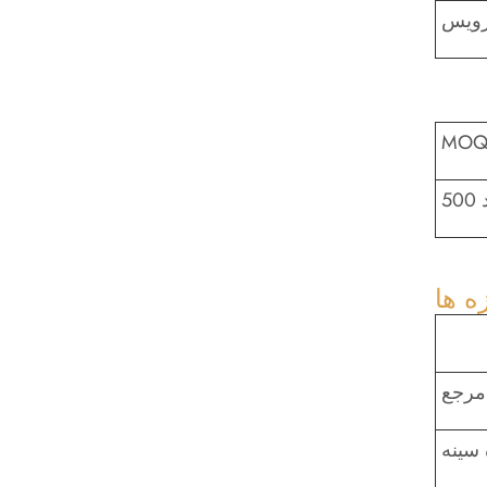
MO
د
ه ها
 مرجع
 سینه