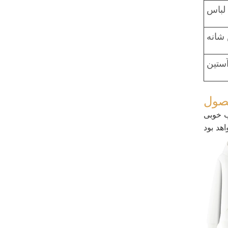
لباس
شانه
ستین
حصول
ب خوبی