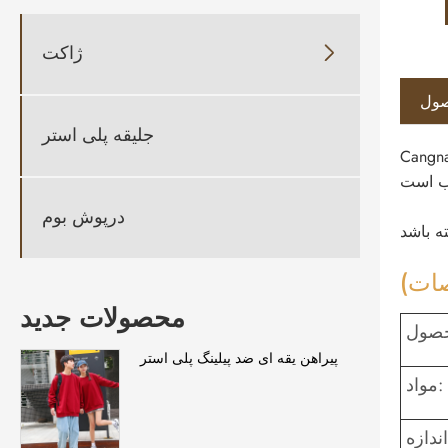
ژاکت

صول
جلیقه پلی استر
. ما می توانیم هودی پیکه
درپوش بوم
ات)
محصولات جدید
حصول
پیراهن یقه ای ضد پیلینگ پلی استر
مواد: