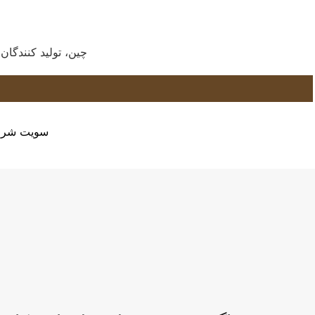
تگ های داغ: Pique Hoodie،
سویت شر