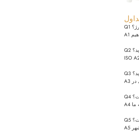
داول
رژ؟
ید؟
ISO A2
ید؟
ست؟
ست؟