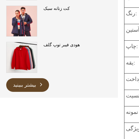
کت زنانه سبک
رنگ:
هودی فیبر توپ گلف
چاپ:
یقه:
بیشتر ببینید