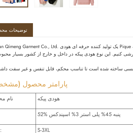
توضیحات مح
Cangnan Qimeng Garment Co., Ltd. یک تولید کننده حرفه ای هودی Pique است که بیش از یک دهه تجربه تولید دارد
پارامتر محصول (مشخص
هودی پیکه
نام م
52% پنبه 45% پلی استر 3% اسپندکس
S-3XL
اندازه: