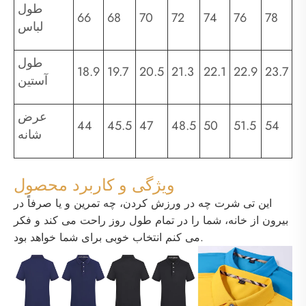
طول
66
68
70
72
74
76
78
لباس
طول
18.9
19.7
20.5
21.3
22.1
22.9
23.7
آستین
عرض
44
45.5
47
48.5
50
51.5
54
شانه
ویژگی و کاربرد محصول
این تی شرت چه در ورزش کردن، چه تمرین و یا صرفاً در
بیرون از خانه، شما را در تمام طول روز راحت می کند و فکر
می کنم انتخاب خوبی برای شما خواهد بود.