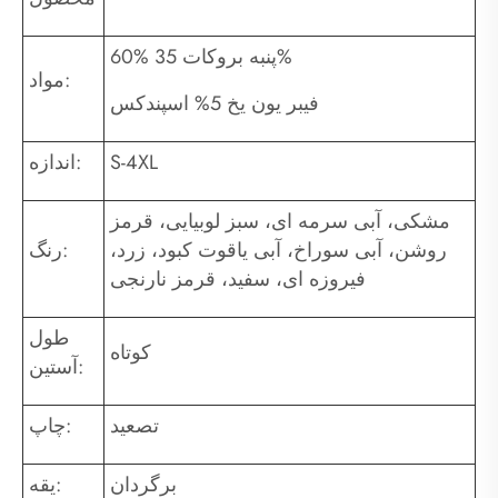
60% پنبه بروکات 35%
مواد:
فیبر یون یخ 5% اسپندکس
S-4XL
اندازه:
مشکی، آبی سرمه ای، سبز لوبیایی، قرمز
روشن، آبی سوراخ، آبی یاقوت کبود، زرد،
رنگ:
فیروزه ای، سفید، قرمز نارنجی
طول
کوتاه
آستین:
تصعید
چاپ:
برگردان
یقه: